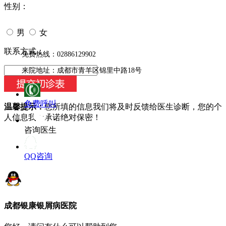
性别：
男
女
今天日期：
联系方式：
免费热线：02886129902
来院地址：成都市青羊区锦里中路18号
免费呼叫
温馨提示：
您所填的信息我们将及时反馈给医生诊断，您的个
人信息我们承诺绝对保密！
咨询医生
QQ咨询
成都银康银屑病医院