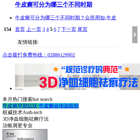
牛皮癣可分为哪三个不同时期
牛皮癣可分为哪三个不同时期？众所周知,牛皮
154
首页
上一页
3
4
5
6
7
下一页
尾页
友情链接:
点击拨打免费热线：02886129902
本月热门搜索
hot search
牛皮癣早期症状
牛皮癣会传染给别
权威技术
Auth-tech
3D净血细胞祛癣疗法
治银屑更专业