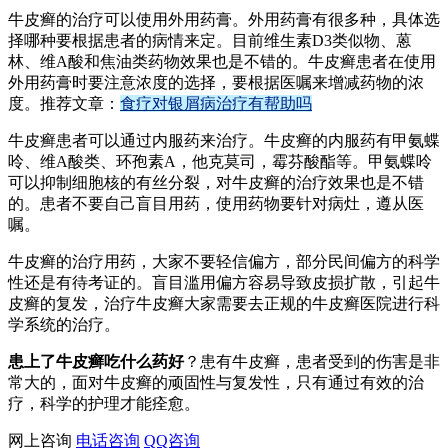
牛皮癣的治疗可以使用外用药膏。外用药膏有很多种，具体选
择哪种要根据患者的病情来定。目前维生素D3类似物、蒽
林、维A酸和焦油类药物效果也是不错的。牛皮癣患者在使用
外用药膏时要注意浓度的选择，要根据医嘱来增减药物的浓
度。推荐文章：
食疗对银屑病治疗有帮助吗
牛皮癣患者可以通过内服药来治疗。牛皮癣的内服药有甲氨蝶
呤、维A酸类、环孢素A，他克莫司，霉芬酸酯等。甲氨蝶呤
可以抑制细胞核的有丝分裂，对牛皮癣的治疗效果也是不错
的。患者不要自己盲目用药，使用药物要针对病灶，遵从医
嘱。
牛皮癣的治疗用药，大家不要轻信偏方，部分民间偏方的科学
性还是有待考证的。盲目滥用偏方容易导致皮损扩散，引起牛
皮癣的复发，治疗牛皮癣大家需要去正规的牛皮癣医院进行科
学系统的治疗。
患上了牛皮癣吃什么药好
？患有牛皮癣，患者受到的伤害是非
常大的，面对牛皮癣的顽固性与复发性，只有通过有效的治
疗，科学的护理才能痊愈。
网上咨询
电话咨询
QQ咨询