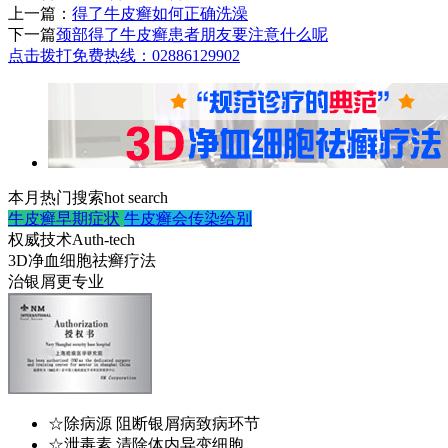
上一篇：
得了牛皮癣如何正确洗澡
下一篇
颈部得了牛皮癣患者朋友要注意什么呢
点击拨打免费热线：02886129902
本月热门搜索
hot search
牛皮癣早期症状
牛皮癣会传染给别
权威技术
Auth-tech
3D净血细胞祛癣疗法
治银屑更专业
☆除病源 阻断银屑病致病环节
☆泄毒素 清除体内异变细胞