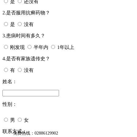
是
还没有
2.是否服用抗癣药物？
是
没有
3.患病时间有多久？
刚发现
半年内
1年以上
4.是否有家族遗传史？
有
没有
姓名：
性别：
男
女
今天日期：
联系方式：
免费热线：02886129902