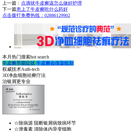
上一篇：
点滴状牛皮癣该怎么做好护理
下一篇
患上了牛皮癣吃什么药好
点击拨打免费热线：02886129902
本月热门搜索
hot search
牛皮癣早期症状
牛皮癣会传染给别
权威技术
Auth-tech
3D净血细胞祛癣疗法
治银屑更专业
☆除病源 阻断银屑病致病环节
☆泄毒素 清除体内异变细胞