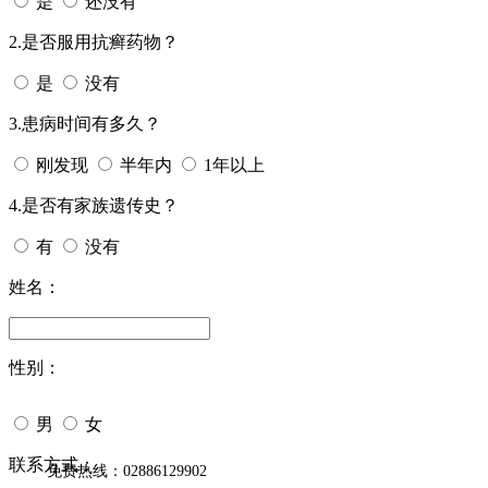
是
还没有
2.是否服用抗癣药物？
是
没有
3.患病时间有多久？
刚发现
半年内
1年以上
4.是否有家族遗传史？
有
没有
姓名：
性别：
男
女
今天日期：
联系方式：
免费热线：02886129902