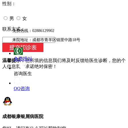
性别：
男
女
今天日期：
联系方式：
免费热线：02886129902
来院地址：成都市青羊区锦里中路18号
免费呼叫
温馨提示：
您所填的信息我们将及时反馈给医生诊断，您的个
人信息我们承诺绝对保密！
咨询医生
QQ咨询
成都银康银屑病医院