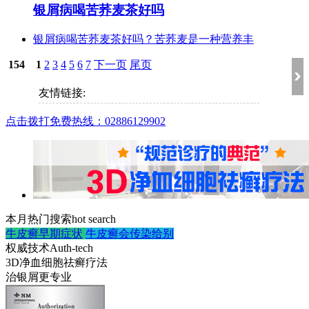
银屑病喝苦荞麦茶好吗
银屑病喝苦荞麦茶好吗？苦荞麦是一种营养丰
154
1
2
3
4
5
6
7
下一页
尾页
友情链接:
点击拨打免费热线：02886129902
本月热门搜索
hot search
牛皮癣早期症状
牛皮癣会传染给别
权威技术
Auth-tech
3D净血细胞祛癣疗法
治银屑更专业