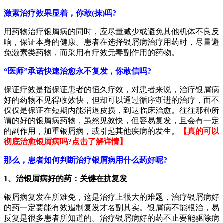
激素治疗效果显着，你敢(抹)吗?
用药物治疗银屑病的同时，应尽量减少或避免其他机体不良反
响，保证本身的健康。患者在选择银屑病治疗用药时，尽量避
免激素类药物，而采用有疗效无毒副作用的药物。
“医师”承诺快速治愈永不复发，你敢信吗?
保证疗效是指保证患者的恒久疗效，对患者来说，治疗银屑病
好的药物不见得收效快，但却可以通过循序渐进的治疗，而不
仅仅是保证在短期内能消退皮损，到达临床治愈。往往那种所
谓的好的银屑病药物，虽然见效快，但容易复发，且会有一定
的副作用，加重银屑病，或引起其他疾病的发生。
【真的可以
彻底治愈银屑病吗?点击了解详情】
那么，患者如何判断治疗银屑病用什么药好呢?
1、治银屑病好的药：关键在抗复发
银屑病复发在所难免，这是治疗上很大的难题，治疗银屑病好
的药一定要能有效遏制复发才名副其实。银屑病不能根治，易
反复是很多患者所知道的。治疗银屑病好的药不止要能驱除病