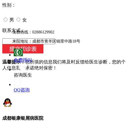
性别：
男
女
今天日期：
联系方式：
免费热线：02886129902
来院地址：成都市青羊区锦里中路18号
免费呼叫
温馨提示：
您所填的信息我们将及时反馈给医生诊断，您的个
人信息我们承诺绝对保密！
咨询医生
QQ咨询
成都银康银屑病医院