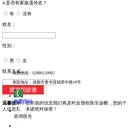
4.是否有家族遗传史？
有
没有
姓名：
性别：
男
女
今天日期：
联系方式：
免费热线：02886129902
来院地址：成都市青羊区锦里中路18号
免费呼叫
温馨提示：
您所填的信息我们将及时反馈给医生诊断，您的个
人信息我们承诺绝对保密！
咨询医生