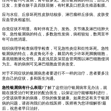
任何年龄均可发病，青年较多见。急性银屑病的特点，部位为
泛发，主要在躯干及四肢屈侧，有时累及口腔及生殖器黏膜。
应与水痘、丘疹坏死性皮肤结核疹、淋巴瘤样丘疹病、皮肤变
应血管炎相鉴别。
自觉症状不明显。有时伴有乏力、发热、关节痛及淋巴结肿大
等。急性银屑病的特点，多数急性发病，病程较短，数周至半
年可自然消退。
组织病理学检查病理学检查，可见急性炎症和灶性坏死。急性
银屑病的特点，表皮角化不全，棘层内有少许坏死脚腕细胞，
基底细胞液化变性。真皮浅层及深层血管周围以淋巴细胞侵润
为主。有的病例可见淋巴细胞血管炎改变。
对于不同症状的银屑病患者要进行不一样的治疗，患者要多注
意自己的症状，多和医生沟通。
急性银屑病有什么表现?
了解了这些治疗银屑病常见办法，就
能在接受治疗时更好的配合医生，以保证治疗能够顺利进行，
少受该病带来的病痛，尽快的恢复健康。如果您还有关于银屑
病的问题，请咨询我们的在线医师，医师将为您详细解答!最
后，祝患者早日治好。