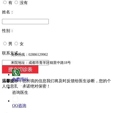
有
没有
姓名：
性别：
男
女
今天日期：
联系方式：
免费热线：02886129902
来院地址：成都市青羊区锦里中路18号
免费呼叫
温馨提示：
您所填的信息我们将及时反馈给医生诊断，您的个
人信息我们承诺绝对保密！
咨询医生
QQ咨询