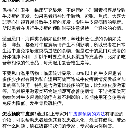
保持心理卫生：临床研究显示，不健康的心理因素很容易导致
牛皮癣的复发。如果患者精神过于激动、紧张、焦虑、大喜大
悲等心理很容易导致牛皮癣的复发，影响牛皮癣病情的稳定。
所以患者在进行牛皮癣的预防时要注意保持一个轻松的心情。
适当忌口：海鲜类食物如鱼虾蟹，辛辣刺激性强的食物如芫
荽、洋葱，都会对牛皮癣病情产生不利影响，所以患者在日常
生活中避免接触这类易过敏的食物。但是过于的忌口对患者的
身体健康不利，所以平时要注意从多渠道补充营养，比如多吃
营养相似的代替品，每天服用复合维生素等。
不要私自滥用药物：临床统计显示，80% 以上的牛皮癣患者
多多少少都有因为私自滥用药物而造成牛皮癣病情复发或者加
重的痛苦经历，特别是含激素比较多的药物，比如糖皮质激素
等。虽然服用激素类药物短期即可改善使病情，不过激素类药
物始终对牛皮癣远期治疗有着不利影响，长期使用还会使患者
免疫力降低、发生骨质疏松症。
怎么预防牛皮癣?
通过以上专家对
牛皮癣预防的方法
有哪些的
介绍，可以帮助患者避免其复发患者恶化，危害其健康。若还
有什么问题，请在线咨询我们的专家，专家会为你解答。