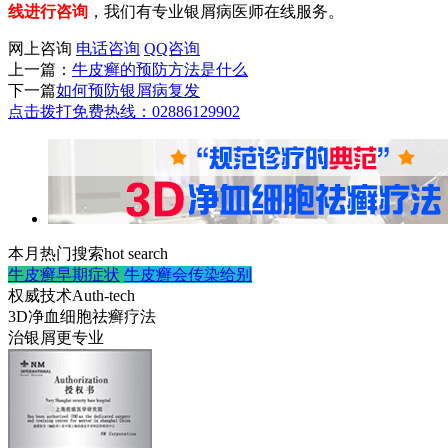
线进行咨询
，我们有专业银屑病医师在线服务。
网上咨询
电话咨询
QQ咨询
上一篇：
牛皮癣的预防方法是什么
下一篇
如何预防银屑病复发
点击拨打免费热线：02886129902
本月热门搜索
hot search
牛皮癣早期症状
牛皮癣会传染给别
权威技术
Auth-tech
3D净血细胞祛癣疗法
治银屑更专业