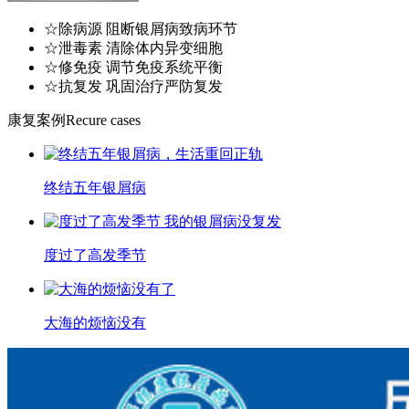
☆除病源 阻断银屑病致病环节
☆泄毒素 清除体内异变细胞
☆修免疫 调节免疫系统平衡
☆抗复发 巩固治疗严防复发
康复案例
Recure cases
终结五年银屑病
度过了高发季节
大海的烦恼没有