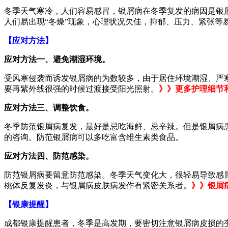
冬季天气寒冷，人们容易感冒，银屑病在冬季复发的病因是银
人们易出现“冬燥”现象，心理状况欠佳，抑郁、压力、紧张等
【应对方法】
应对方法一、避免潮湿环境。
受风寒侵袭而诱发银屑病的为数较多，由于居住环境潮湿、严
要再紫外线很强的时候过渡接受阳光照射。
》》更多护理细节
应对方法三、调整饮食。
冬季防范银屑病复发，最好是忌吃海鲜、忌辛辣。但是银屑病
的咨询。防范银屑病可以多吃富含维生素类食品。
应对方法四、防范感染。
防范银屑病要留意防范感染。冬季天气变化大，很轻易导致感
桃体反复发炎，与银屑病皮肤病发作有紧密关系者。
》》银屑
【银康提醒】
成都银康提醒患者，冬季是高发期，要密切注意银屑病皮损的