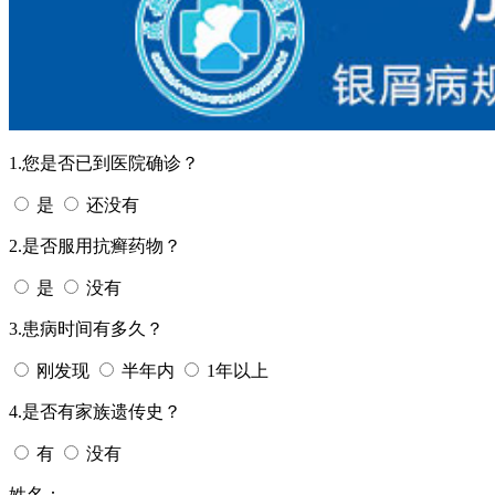
1.您是否已到医院确诊？
是
还没有
2.是否服用抗癣药物？
是
没有
3.患病时间有多久？
刚发现
半年内
1年以上
4.是否有家族遗传史？
有
没有
姓名：