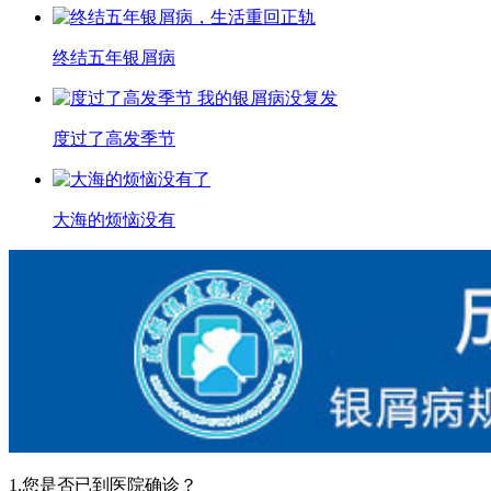
终结五年银屑病
度过了高发季节
大海的烦恼没有
1.您是否已到医院确诊？