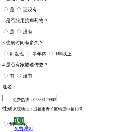
是
还没有
2.是否服用抗癣药物？
是
没有
3.患病时间有多久？
刚发现
半年内
1年以上
4.是否有家族遗传史？
有
没有
姓名：
免费热线：02886129902
性别：
来院地址：成都市青羊区锦里中路18号
男
女
免费呼叫