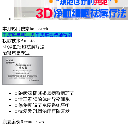
本月热门搜索
hot search
牛皮癣早期症状
牛皮癣会传染给别
权威技术
Auth-tech
3D净血细胞祛癣疗法
治银屑更专业
☆除病源 阻断银屑病致病环节
☆泄毒素 清除体内异变细胞
☆修免疫 调节免疫系统平衡
☆抗复发 巩固治疗严防复发
康复案例
Recure cases