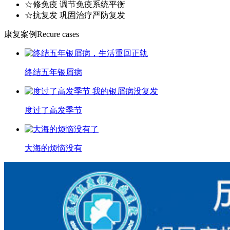
☆修免疫 调节免疫系统平衡
☆抗复发 巩固治疗严防复发
康复案例
Recure cases
终结五年银屑病
度过了高发季节
大海的烦恼没有