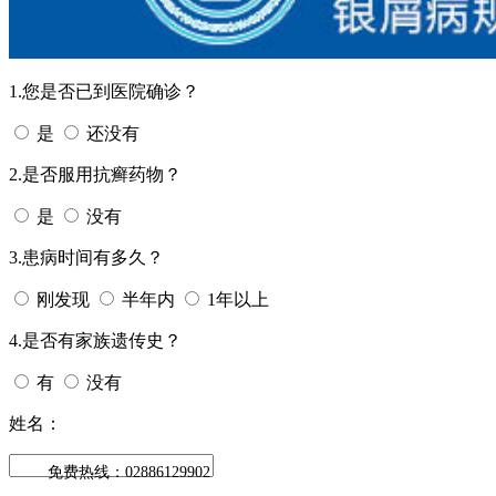
1.您是否已到医院确诊？
是
还没有
2.是否服用抗癣药物？
是
没有
3.患病时间有多久？
刚发现
半年内
1年以上
4.是否有家族遗传史？
有
没有
姓名：
免费热线：02886129902