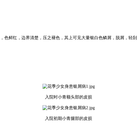
，色鲜红，边界清楚，压之褪色，其上可见大量银白色鳞屑，脱屑，轻刮
入院时小青额头部的皮损
入院初期小青腿部的皮损