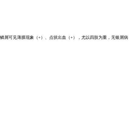
鳞屑可见薄膜现象（+）、点状出血（+），尤以四肢为重，无银屑病