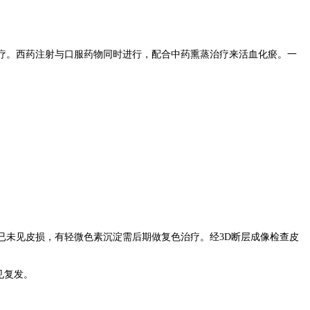
疗。西药注射与口服药物同时进行，配合中药熏蒸治疗来活血化瘀。一
已未见皮损，有轻微色素沉淀需后期做复色治疗。经3D断层成像检查皮
见复发。