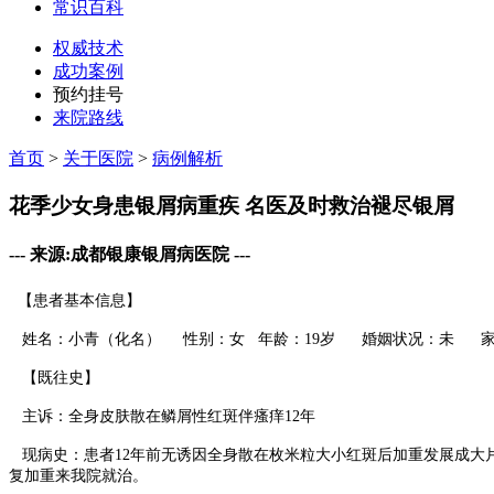
常识百科
权威技术
成功案例
预约挂号
来院路线
首页
>
关于医院
>
病例解析
花季少女身患银屑病重疾 名医及时救治褪尽银屑
--- 来源:成都银康银屑病医院 ---
【患者基本信息】
姓名：小青（化名） 性别：女 年龄：19岁 婚姻状况：未 家
【既往史】
主诉：全身皮肤散在鳞屑性红斑伴瘙痒12年
现病史：患者12年前无诱因全身散在枚米粒大小红斑后加重发展成大
复加重来我院就治。