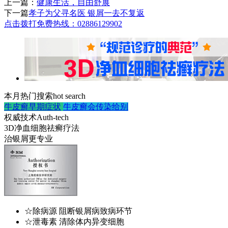
上一篇：
健康生活，自由舒展
下一篇
孝子为父寻名医 银屑一去不复返
点击拨打免费热线：02886129902
本月热门搜索
hot search
牛皮癣早期症状
牛皮癣会传染给别
权威技术
Auth-tech
3D净血细胞祛癣疗法
治银屑更专业
☆除病源 阻断银屑病致病环节
☆泄毒素 清除体内异变细胞