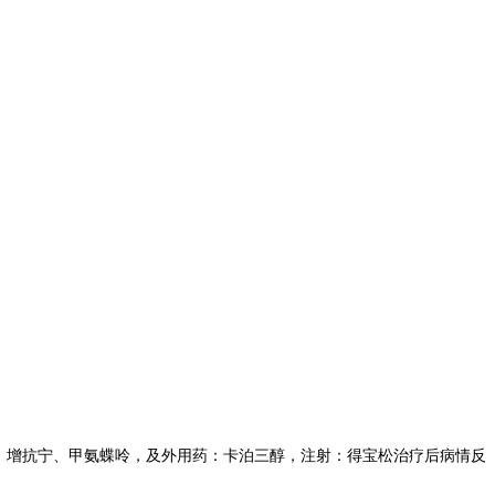
：增抗宁、甲氨蝶呤，及外用药：卡泊三醇，注射：得宝松治疗后病情反