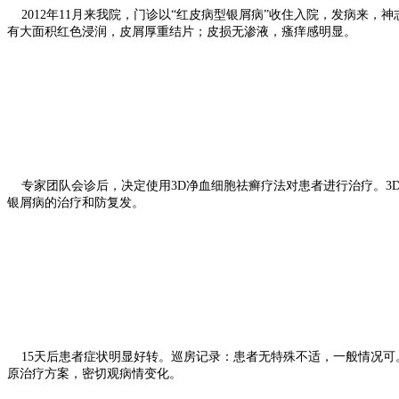
2012年11月来我院，门诊以“红皮病型银屑病”收住入院，发病来
有大面积红色浸润，皮屑厚重结片；皮损无渗液，瘙痒感明显。
专家团队会诊后，决定使用3D净血细胞祛癣疗法对患者进行治疗。3
银屑病的治疗和防复发。
15天后患者症状明显好转。巡房记录：患者无特殊不适，一般情况可
原治疗方案，密切观病情变化。