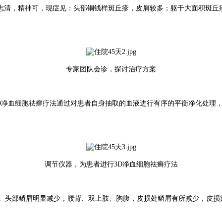
，神志清，精神可，现症见：头部铜钱样斑丘疹，皮屑较多；躯干大面积斑
专家团队会诊，探讨治疗方案
D净血细胞祛癣疗法通过对患者自身抽取的血液进行有序的平衡净化处理
调节仪器，为患者进行3D净血细胞祛癣疗法
。头部鳞屑明显减少，腰背、双上肢、胸腹，皮损处鳞屑有所减少，皮损