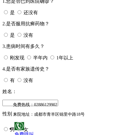
1.您是否已到医院确诊？
是
还没有
2.是否服用抗癣药物？
是
没有
3.患病时间有多久？
刚发现
半年内
1年以上
4.是否有家族遗传史？
有
没有
姓名：
免费热线：02886129902
性别：
来院地址：成都市青羊区锦里中路18号
男
女
免费呼叫