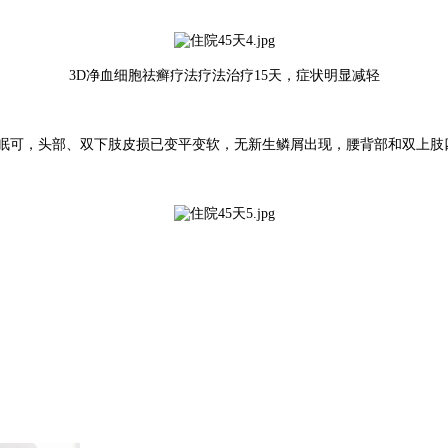
3D净血细胞祛癣疗法疗法治疗15天，症状明显减轻
眠可，头部、双下肢皮损已变平变软，无新生鳞屑出现，腰背部和双上肢