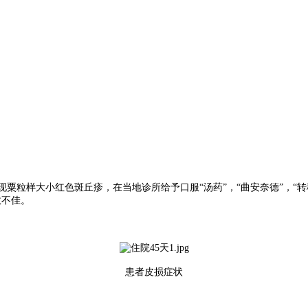
现粟粒样大小红色斑丘疹，在当地诊所给予口服“汤药”，“曲安奈德”，
效不佳。
患者皮损症状