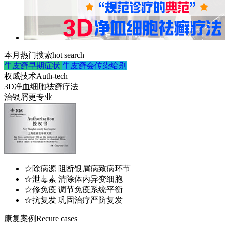
本月热门搜索
hot search
牛皮癣早期症状
牛皮癣会传染给别
权威技术
Auth-tech
3D净血细胞祛癣疗法
治银屑更专业
☆除病源 阻断银屑病致病环节
☆泄毒素 清除体内异变细胞
☆修免疫 调节免疫系统平衡
☆抗复发 巩固治疗严防复发
康复案例
Recure cases