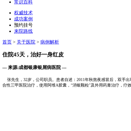
常识百科
权威技术
成功案例
预约挂号
来院路线
首页
>
关于医院
>
病例解析
住院45天，治好一身红皮
--- 来源:成都银康银屑病医院 ---
张先生，32岁，公司职员。患者自述：2011年秋熬夜感冒后，双手出
合性三甲医院治疗，使用阿维A胶囊，“消银颗粒”及外用药膏治疗，疗